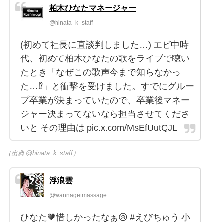
柏木ひなたマネージャー
@hinata_k_staff
(初めて社長に直談判しました…) エビ中時
代、初めて柏木ひなたの歌をライブで聴い
たとき「なぜこの歌声今まで知らなかっ
た…⁉︎」と衝撃を受けました。すでにグルー
プ卒業が決まっていたので、卒業後マネー
ジャー決まってないなら担当させてくださ
いと その理由は pic.x.com/MsEfUutQJL
（出典 @hinata_k_staff）
浮浪雲
@wannagetmassage
ひなた🧡惜しかったなぁ😢 #えびちゅう 小