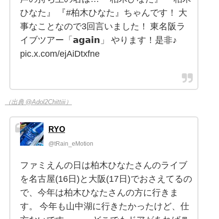
ひなた』 『#柏木ひなた』ちゃんです！ 大
事なことなので3回言いました！ 東名阪ラ
イブツアー「𝗮𝗴𝗮𝗶𝗻」 やります！是非♪
pic.x.com/ejAiDtxfne
（出典 @Adol2Chittiii）
RYO
@tRain_eMotion
ファミえんの日は柏木ひなたさんのライブ
を名古屋(16日)と大阪(17日)でおさえてるの
で、今年は柏木ひなたさんの方に行きま
す。 今年も山中湖に行きたかったけど、仕