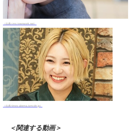
（出典 cms.townwork.net）
（出典 times-abema.ismcdn.jp）
＜関連する動画＞