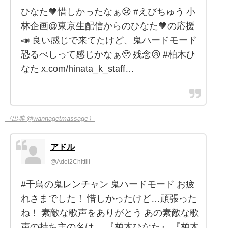
ひなた🧡惜しかったなぁ😢 #えびちゅう 小
林企画@東京生配信からのひなた🧡の応援
📣 良い感じで来てたけど、鬼ハードモード
恐るべしって感じかなぁ🥹 残念😢 #柏木ひ
なた x.com/hinata_k_staff…
（出典 @wannagetmassage）
アドル
@Adol2Chittiii
#千鳥の鬼レンチャン 鬼ハードモード お疲
れさまでした！ 惜しかったけど…頑張った
ね！ 素敵な歌声をありがとう あの素敵な歌
声の持ち主の名は… 『柏木ひなた』 『柏木