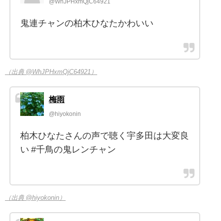
@WhJPHxmQjC64921
鬼連チャンの柏木ひなたかわいい
（出典 @WhJPHxmQjC64921）
梅雨
@hiyokonin
柏木ひなたさんの声で聴く宇多田は大変良
い #千鳥の鬼レンチャン
（出典 @hiyokonin）