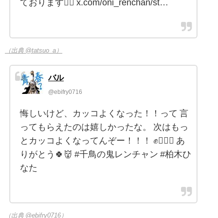
ております🙇‍♂️ x.com/oni_renchan/st…
（出典 @tatsuo_a）
バル
@ebifry0716
悔しいけど、カッコよくなった！！って 言
ってもらえたのは嬉しかったな。 次はもっ
とカッコよくなってんぞー！！！ ✊❤️‍🔥🐤 あ
りがとう🍀👹 #千鳥の鬼レンチャン #柏木ひ
なた
（出典 @ebifry0716）