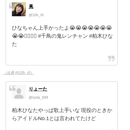
凧
@10h_r9
ひなちゃん上手かったよ😭😭😭😭😭😭😭
😭😭😮‍💨😮‍💨 #千鳥の鬼レンチャン #柏木ひな
た
（出典 @10h_r9）
りょーた
@ryota_609
柏木ひなたやっぱ歌上手いな 現役のときか
らアイドルNo.1とは言われてたけど