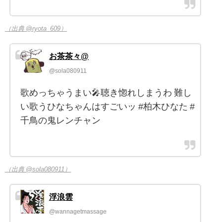
（出典 @ryota_609）
お茶茶々@
@sola080911
歌めっちゃうまい🎤聴き惚れしまうわ 難し
い歌うひなちゃんはすごいッ #柏木ひなた #
千鳥の鬼レンチャン
（出典 @sola080911）
浮浪雲
@wannagetmassage