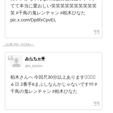
てて本当に愛おしい笑笑笑笑笑笑笑笑笑笑
笑 #千鳥の鬼レンチャン #柏木ひなた
pic.x.com/Dp8fxCpvEL
（出典 @hi_fy034m）
みらちゃ🌟
@hi_fy034m
柏木さんへ 今回尺30分以上あります🙂‍↕️🙂‍↕️
👍🏻 2番手6まぶしなんかじゃないです‼️‼️ #
千鳥の鬼レンチャン #柏木ひなた