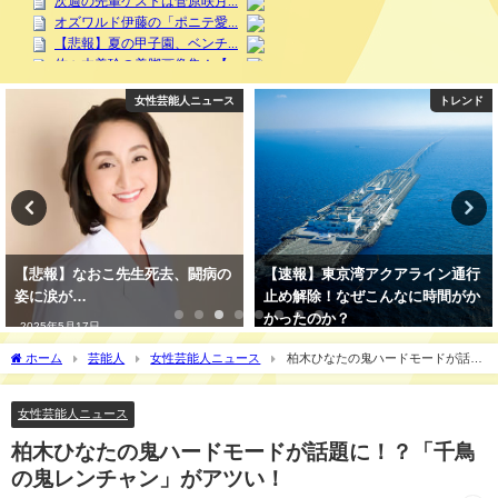
女性芸能人ニュース
トレンド
【悲報】なおこ先生死去、闘病の
【速報】東京湾アクアライン通行
姿に涙が…
止め解除！なぜこんなに時間がか
かったのか？
2025年5月17日
2025年5月18日
ホーム
芸能人
女性芸能人ニュース
柏木ひなたの鬼ハードモードが話題
に！？「千鳥の鬼レンチャン」がアツい！
女性芸能人ニュース
柏木ひなたの鬼ハードモードが話題に！？「千鳥
の鬼レンチャン」がアツい！