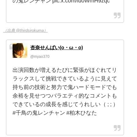
の鬼レンチャン pic.x.com/lu0WmH9zqc
（出典 @thirdsirokuma）
杏奈せんぱい(o・ω・o)
@myao370
出演回数が増えるたびに緊張がほぐれてリ
ラックスして挑戦できているように見えて
持ち前の技術と努力で鬼ハードモードでも
余裕を見せつつバラエティ的なコメントも
できているの成長を感じてうれしい（ ; ; ）
#千鳥の鬼レンチャン #柏木ひなた