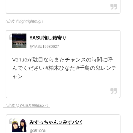
（出典 @rightrightmigi）
YASU推し箱寄り
@YASU19980627
Venueが駄目ならまたチャンスの時間に呼
んでください #柏木ひなた #千鳥の鬼レンチ
ャン
（出典 @YASU19980627）
みすっちゃん☺︎みすパパ
@3510Ok