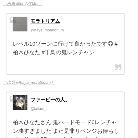
（出典 @hi_fy034m）
モラトリアム
@haya_moratorium
レベル10ゾーンに行けて良かったです😊 #
柏木ひなた #千鳥の鬼レンチャン
（出典 @haya_moratorium）
ファービーの人。
@tatsuo_a
柏木ひなたさん 鬼ハードモード6レンチャ
ン凄すぎました また是非リベンジお待ちし