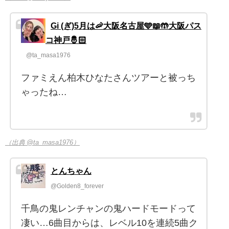
Gi (ぎ)5月は🦐大阪名古屋🩵📖🤲大阪パス
コ神戸🤴🏻
@ta_masa1976
ファミえん柏木ひなたさんツアーと被っち
ゃったね…
（出典 @ta_masa1976）
とんちゃん
@Golden8_forever
千鳥の鬼レンチャンの鬼ハードモードって
凄い…6曲目からは、レベル10を連続5曲ク