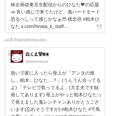
林企画@東京生配信からのひなた🧡の応援
📣 良い感じで来てたけど、鬼ハードモード
恐るべしって感じかなぁ🥹 残念😢 #柏木ひ
なた x.com/hinata_k_staff…
（出典 @wannagetmassage）
白くま🐻‍❄️☀️
@thirdsirokuma
急いで家に入ったら母上が「アンタの推
し…柏木…ひなた…？」(うんうん合ってる
よ) 「テレビで歌ってるよ」(大丈夫です録
画してあります) 母上がやっと柏木ひなたっ
て覚えました鬼レンチャンありがとうござ
います(忘れそうですが) #柏木ひなた #千鳥