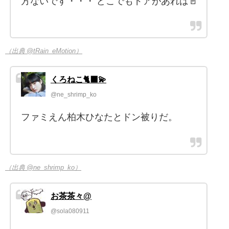
方ないです・・・ どこでもドアがあれば🚪
（出典 @tRain_eMotion）
くろねこ🐈‍⬛💫
@ne_shrimp_ko
ファミえん柏木ひなたとドン被りだ。
（出典 @ne_shrimp_ko）
お茶茶々@
@sola080911