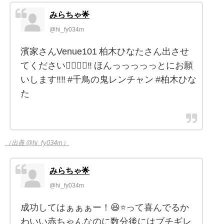
みらちゃ🌟
@hi_fy034m
濱家さんVenue101 柏木ひなたさん出させ
てください🙂‍↕️🙂‍↕️‼️ ほんっっっっっとにお願
いします‼️‼️ #千鳥の鬼レンチャン #柏木ひな
た
（出典 @hi_fy034m）
みらちゃ🌟
@hi_fy034m
成功してはぁぁぁー！😆⭐️って喜んでるか
わいい赤ちゃんなのに数分後にはブチギレ