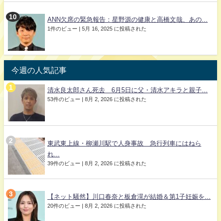
ANN欠席の緊急報告：星野源の健康と高橋文哉、あの...
1件のビュー
|
5月 16, 2025 に投稿された
今週の人気記事
清水良太郎さん死去 6月5日に父・清水アキラと親子...
53件のビュー
|
8月 2, 2026 に投稿された
東武東上線・柳瀬川駅で人身事故 急行列車にはねら
れ...
39件のビュー
|
8月 2, 2026 に投稿された
【ネット騒然】川口春奈と板倉滉が結婚＆第1子妊娠を...
20件のビュー
|
8月 2, 2026 に投稿された