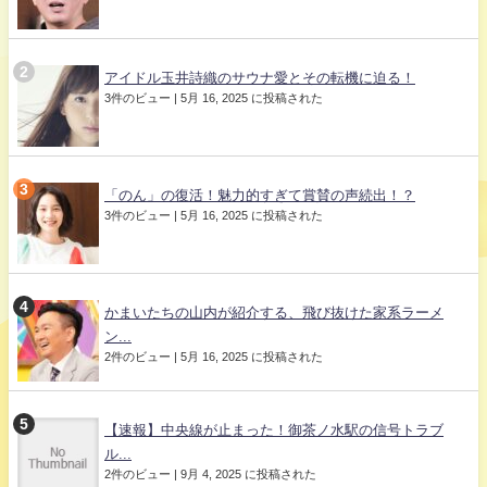
アイドル玉井詩織のサウナ愛とその転機に迫る！
3件のビュー
|
5月 16, 2025 に投稿された
「のん」の復活！魅力的すぎて賞賛の声続出！？
3件のビュー
|
5月 16, 2025 に投稿された
かまいたちの山内が紹介する、飛び抜けた家系ラーメ
ン...
2件のビュー
|
5月 16, 2025 に投稿された
【速報】中央線が止まった！御茶ノ水駅の信号トラブ
ル...
2件のビュー
|
9月 4, 2025 に投稿された