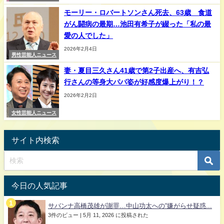
モーリー・ロバートソンさん死去、63歳 食道
がん闘病の最期…池田有希子が綴った「私の最
愛の人でした」
2026年2月4日
男性芸能人ニュース
妻・夏目三久さん41歳で第2子出産へ、有吉弘
行さんの等身大パパ姿が好感度爆上がり！？
2026年2月2日
女性芸能人ニュース
サイト内検索
今日の人気記事
サバンナ高橋茂雄が謝罪…中山功太への“嫌がらせ疑惑...
3件のビュー
|
5月 11, 2026 に投稿された