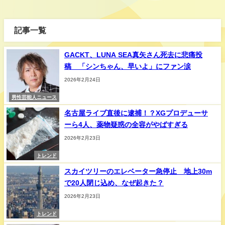
記事一覧
GACKT、LUNA SEA真矢さん死去に悲痛投
稿 「シンちゃん、早いよ」にファン涙
2026年2月24日
男性芸能人ニュース
名古屋ライブ直後に逮捕！？XGプロデューサ
ーら4人、薬物疑惑の全容がやばすぎる
2026年2月23日
トレンド
スカイツリーのエレベーター急停止 地上30m
で20人閉じ込め、なぜ起きた？
2026年2月23日
トレンド