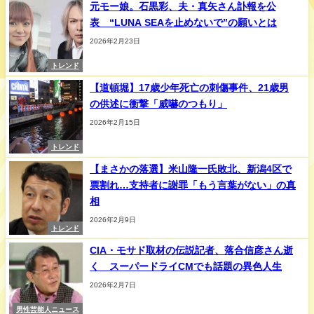
元モー娘。石黒彩、夫・真矢さん訃報を公
表 “LUNA SEAを止めないで”の願いとは
2026年2月23日
トレンド
【道頓堀】17歳少年死亡の刺傷事件、21歳男
の供述に衝撃「威嚇のつもり」
2026年2月15日
トレンド
【まさかの落選】米山隆一氏敗北、新潟4区で
票割れ…支持者に謝罪「もう言葉がない」の真
相
2026年2月9日
トレンド
CIA・モサド取材の伝説記者、落合信彦さん逝
く スーパードライCMでも話題の異色人生
2026年2月7日
男性芸能人ニュース