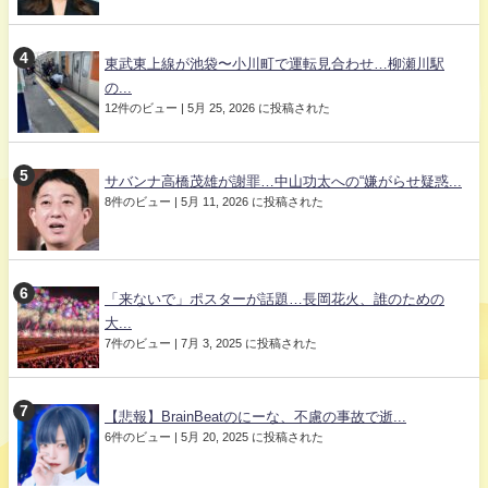
東武東上線が池袋〜小川町で運転見合わせ…柳瀬川駅
の...
12件のビュー
|
5月 25, 2026 に投稿された
サバンナ高橋茂雄が謝罪…中山功太への“嫌がらせ疑惑...
8件のビュー
|
5月 11, 2026 に投稿された
「来ないで」ポスターが話題…長岡花火、誰のための
大...
7件のビュー
|
7月 3, 2025 に投稿された
【悲報】BrainBeatのにーな、不慮の事故で逝...
6件のビュー
|
5月 20, 2025 に投稿された