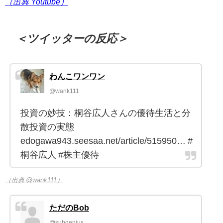
（出典 Youtube）
＜ツイッターの反応＞
わんこワンワン
@wank111
投資の妙技：桐谷広人さんの優待生活と分
散投資の実態
edogawa943.seesaa.net/article/515950… #
桐谷広人 #株主優待
（出典 @wank111）
ただのBob
@subgenius_