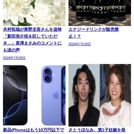
木村拓哉が東野圭吾さんを追悼
エナジードリンクが販売禁
「新田浩介役を託していただ
止！？
き…」長澤まさみのコメントに
2026年7月18日
も涙の声
2026年7月28日
新品iPhoneはもう10万円以下で
さとうほなみ、第1子妊娠を発