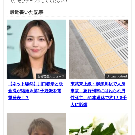
で、ぜひチェックしてください！
最近書いた記事
女性芸能人ニュース
Uncategorized
【ネット騒然】川口春奈と板
東武東上線・柳瀬川駅で人身
倉滉が結婚＆第1子妊娠を電
事故 急行列車にはねられ男
撃発表！？
性死亡、51本運休で約1万8千
人に影響