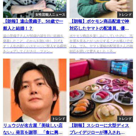
女性芸能人ニュース
トレンド
【朗報】遠山景織子、50歳で一
【朗報】ポケモン商品配達で神
般人と結婚！？
対応したヤマトの配達員、優し
すぎだよ・・・
遠山景織子さんが50歳の誕生日に結婚を
ポケモン商品を楽しみにしていたのに、不
発表したこと、心からお祝い申し上げま
在票を見るとがっかりすることが多いです
す！人生の新しいステージに突入する瞬間
よね。でも、ヤマト運輸の配達員さんの神
をシェアしてくださり、ファン...
対応を聞いて驚きました！不...
トレンド
トレンド
リュウジが名古屋「美味しい店
【朗報】スシローに大型ディス
ない」発言を謝罪 「食に興味
プレイデジローが導入され