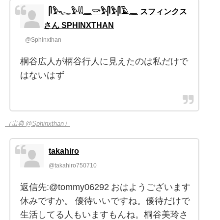
𓋴𓅱𓆑𓅱𓇌𓈖𓎡𓅱𓋴𓅱𓋴𓄿𓈖 スフィンクス
さん SPHINXTHAN
@Sphinxthan
桐谷広人が柄谷行人に見えたのは私だけで
はないはず
（出典 @Sphinxthan）
takahiro
@takahiro750710
返信先:@tommy06292 おはようございます
休みですか。 優待いいですね。優待だけで
生活してる人もいますもんね。桐谷美玲さ