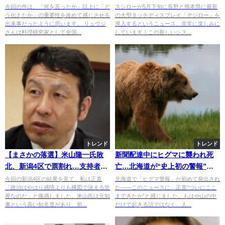
ない人多そう」投稿の真意を釈
た！？
今回の件は、「何を言ったか」以上に「ど
スシローが5月下旬に長野と熊本県に最新
う伝えたか」の重要性を改めて感じさせる
の大型タッチディスプレイ「デジロー」を
明し波紋広がる
出来事だったように思います。 リュウジ
導入するというニュース、非常に楽しみに
さんは料理研究家として全国...
しています！この新しいシス...
トレンド
トレンド
【まさかの落選】米山隆一氏敗
新聞配達中にヒグマに襲われ死
北、新潟4区で票割れ…支持者に
亡…北海道が“史上初の警報”を
謝罪「もう言葉がない」の真相
出した理由とは？
今回の新潟4区の結果を見て、私は正直
北海道で「ヒグマ警報」が初めて発出され
「政治はやはり感情よりも構図で決まる世
た——このニュースに、正直“ついにここ
界なのだ」と痛感しました。米山氏は元知
まできたか”と感じました。もはや山の中
事という高い知名度があり、前...
だけで起きる話ではなく、人...