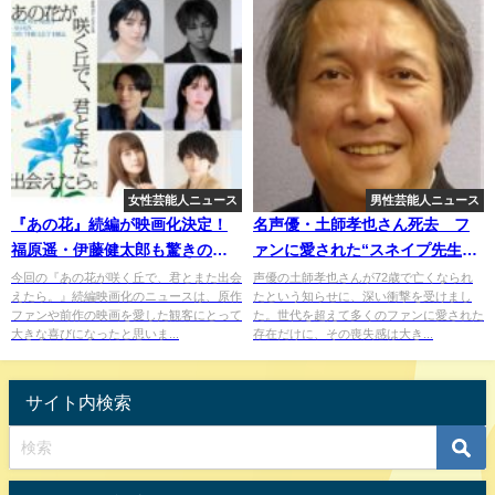
女性芸能人ニュース
男性芸能人ニュース
『あの花』続編が映画化決定！
名声優・土師孝也さん死去 フ
福原遥・伊藤健太郎も驚きのサ
ァンに愛された“スネイプ先生の
プライズ発表
声”と「北斗の拳」の衝撃的存在
今回の『あの花が咲く丘で、君とまた出会
声優の土師孝也さんが72歳で亡くなられ
えたら。』続編映画化のニュースは、原作
たという知らせに、深い衝撃を受けまし
感
ファンや前作の映画を愛した観客にとって
た。世代を超えて多くのファンに愛された
大きな喜びになったと思いま...
存在だけに、その喪失感は大き...
サイト内検索