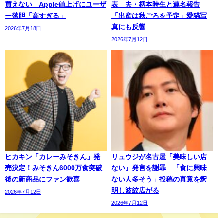
買えない Apple値上げにユーザ
表 夫・柄本時生と連名報告
ー落胆「高すぎる」
「出産は秋ごろを予定」愛猫写
真にも反響
2026年7月18日
2026年7月12日
ヒカキン「カレーみそきん」発
リュウジが名古屋「美味しい店
売決定！みそきん6000万食突破
ない」発言を謝罪 「食に興味
後の新商品にファン歓喜
ない人多そう」投稿の真意を釈
明し波紋広がる
2026年7月12日
2026年7月12日