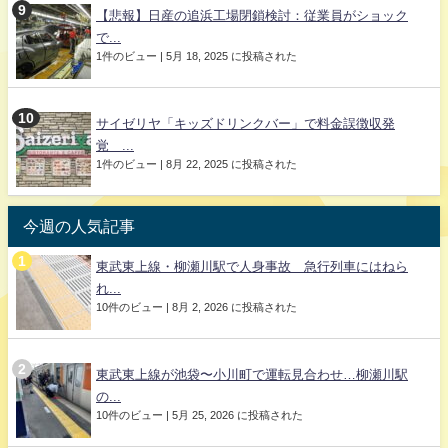
【悲報】日産の追浜工場閉鎖検討：従業員がショック
で...
1件のビュー
|
5月 18, 2025 に投稿された
サイゼリヤ「キッズドリンクバー」で料金誤徴収発
覚 ...
1件のビュー
|
8月 22, 2025 に投稿された
今週の人気記事
東武東上線・柳瀬川駅で人身事故 急行列車にはねら
れ...
10件のビュー
|
8月 2, 2026 に投稿された
東武東上線が池袋〜小川町で運転見合わせ…柳瀬川駅
の...
10件のビュー
|
5月 25, 2026 に投稿された