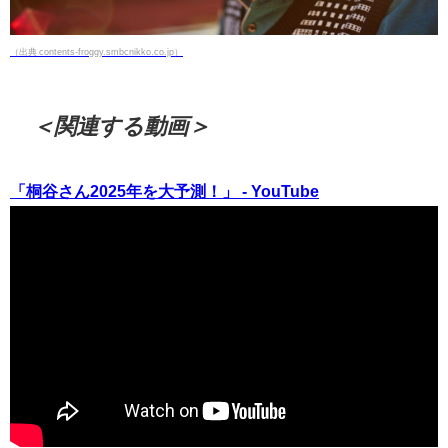
（出典 contents-froggy.smbcnikko.co.jp）
＜関連する動画＞
「桐谷さん2025年を大予測！」 - YouTube