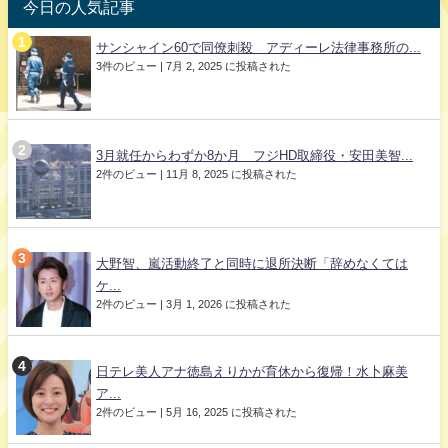
今日の人気記事
サンシャイン60で同僚刺殺 アディーレ法律事務所の...
3件のビュー
|
7月 2, 2025 に投稿された
3月就任からわずか8か月 フジHD取締役・安田美智...
2件のビュー
|
11月 8, 2025 に投稿された
大野智、嵐活動終了と同時に退所決断「辞めなくては
ケ...
2件のビュー
|
3月 1, 2026 に投稿された
日テレ美人アナ徳島えりかが育休から復帰！水卜麻美
ア...
2件のビュー
|
5月 16, 2025 に投稿された