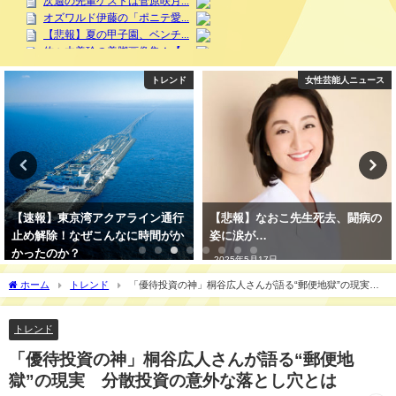
トレンド
女性芸能人ニュース
女性芸
ライン通行
【悲報】なおこ先生死去、闘病の
妊娠した石原さとみ見
に時間がか
姿に涙が…
綺麗すぎて・・・
2025年5月17日
2025年5月9日
ホーム
トレンド
「優待投資の神」桐谷広人さんが語る“郵便地獄”の現実
分散投資の意外な落とし穴とは
トレンド
「優待投資の神」桐谷広人さんが語る“郵便地
獄”の現実 分散投資の意外な落とし穴とは