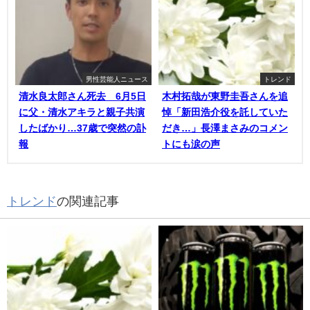
男性芸能人ニュース
トレンド
清水良太郎さん死去 6月5日
木村拓哉が東野圭吾さんを追
に父・清水アキラと親子共演
悼「新田浩介役を託していた
したばかり…37歳で突然の訃
だき…」長澤まさみのコメン
報
トにも涙の声
トレンド
の関連記事