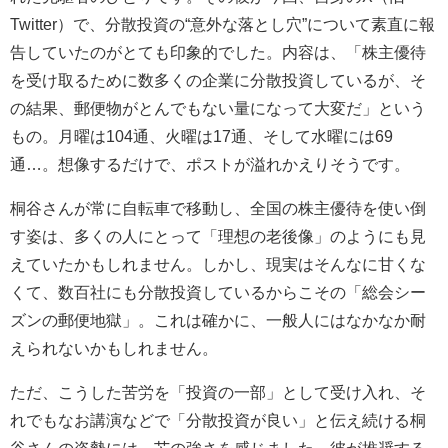
Twitter）で、分散投資の“意外な落とし穴”について素直に報
告していたのがとても印象的でした。内容は、「株主優待
を受け取るために数多くの企業に分散投資しているが、そ
の結果、郵便物がとんでもない量になって大変だ」という
もの。月曜は104通、火曜は17通、そして水曜には69
通…。想像するだけで、ポストが溢れかえりそうです。
桐谷さんが常に自転車で移動し、全国の株主優待を使い倒
す姿は、多くの人にとって「理想の老後像」のようにも見
えていたかもしれません。しかし、現実はそんなに甘くな
くて、数百社にも分散投資しているからこその「総会シー
ズンの郵便地獄」。これは確かに、一般人にはなかなか耐
えられないかもしれません。
ただ、こうした苦労を「投資の一部」として受け入れ、そ
れでもなお講演などで「分散投資が良い」と伝え続ける桐
谷さんの姿勢には、芯の強さを感じました。彼が推奨する