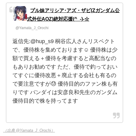
プル妹アリシア･アズ・ザビ(Ζガンダム公
式外伝AOZ)絶対応援(^_-)-☆
@Yamata_J_Orochi
返信先:@hup_s9 桐谷広人さんリスペクト
で、優待株を集めております☺ 優待株は少
額で買える＋優待を考慮すると高配当なの
もありお勧めです ただ、優待で釣っておい
てすぐに優待改悪＋廃止する会社も有るの
で要注意ですが😓 優待目的のファン株も有
りです バンダイは安彦良和先生のガンダム
優待目的で株を持ってます
（出典 @Yamata_J_Orochi）