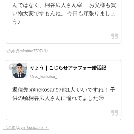
んではなく、桐谷広人さん😀 お父様も買
い物大変ですもんね。 今日も頑張りましょ
う♪
（出典 @takahiro750710）
りょう｜こじらせアラフォー婚活記
@ryo_konkatsu_
返信先:@nekosan97他1人 いいですね！ 子
供の頃桐谷広人さんに憧れてました🥺
（出典 @ryo_konkatsu_）