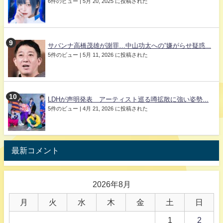
6件のビュー
|
5月 20, 2025 に投稿された
サバンナ高橋茂雄が謝罪…中山功太への“嫌がらせ疑惑...
5件のビュー
|
5月 11, 2026 に投稿された
LDHが声明発表 アーティスト巡る噂拡散に強い姿勢...
5件のビュー
|
4月 21, 2026 に投稿された
最新コメント
2026年8月
月
火
水
木
金
土
日
1
2