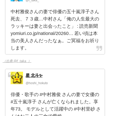
@f_taka_
中村雅俊さんの妻で俳優の五十嵐淳子さん
死去、７３歳…中村さん「俺の人生最大の
ラッキーは妻と出会ったこと」 : 読売新聞
yomiuri.co.jp/national/20260… 若い頃は本
当の美人さんだったなぁ。ご冥福をお祈り
します。
（出典 @f_taka_）
星 北斗✨
@hoshi_hokuto
俳優・歌手の #中村雅俊 さんの妻で女優の
#五十嵐淳子 さんが亡くなられました。享
年73。 モデルとして活躍中の #中村里砂 さ