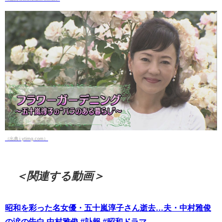
（出典 i.ytimg.com）
＜関連する動画＞
昭和を彩った名女優・五十嵐淳子さん逝去…夫・中村雅俊
の涙の告白 中村雅俊 #訃報 #昭和ドラマ