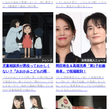
いるかを改めて実感しました。特に東京で
しているのを見て、こちらまで嬉しくなり
は、9週連続で週末に雨が降...
ました。彼女から受けるイン...
トレンド
女性芸能人ニュース
児童相談所が悪役っておかしく
岡田将生＆高畑充希「第1子妊娠
ない？『おおかみこどもの雨と
発表」で祝福殺到！
雪』が今なお議論を呼ぶ理由と
『おおかみこどもの雨と雪』が再び地上波
ついに岡田将生さん（35）と高畑充希さ
で放送され、多くの人が「懐かしい」と口
ん（33）が「第1子妊娠」を発表しました
は？
にする一方で、改めて議論が再燃している
ね。まさに“美男美女カップル”の代表格と
のが“児童相談所”の描かれ...
もいえるお二人だけに、...