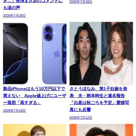
き…」長澤まさみのコメントに
2026年7月18日
も涙の声
2026年7月28日
新品iPhoneはもう10万円以下で
さとうほなみ、第1子妊娠を発
買えない Apple値上げにユーザ
表 夫・柄本時生と連名報告
ー落胆「高すぎる」
「出産は秋ごろを予定」愛猫写
真にも反響
2026年7月18日
2026年7月12日