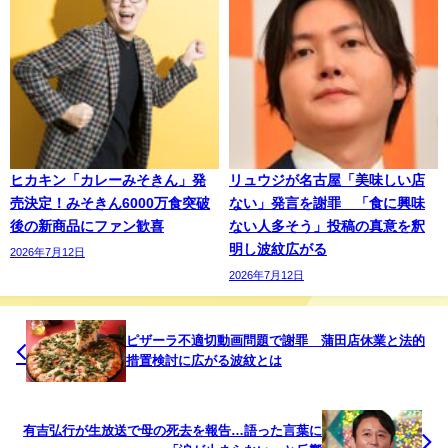
ヒカキン「カレーみそきん」発
リュウジが名古屋「美味しい店
売決定！みそきん6000万食突破
ない」発言を謝罪 「食に興味
後の新商品にファン歓喜
ない人多そう」投稿の真意を釈
明し波紋広がる
2026年7月12日
2026年7月12日
ピザーラ不適切動画問題で謝罪 蒲田店休業と法的
措置検討に広がる波紋とは
有吉弘行が生放送で母の死去を報告…語った言葉に