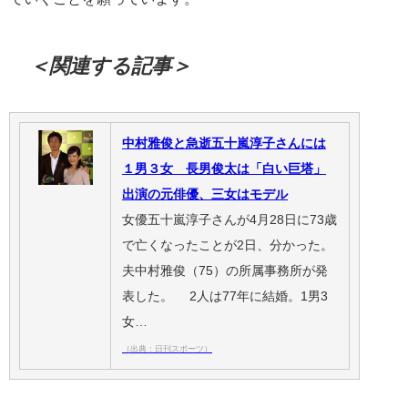
＜関連する記事＞
中村雅俊と急逝五十嵐淳子さんには
１男３女 長男俊太は「白い巨塔」
出演の元俳優、三女はモデル
女優五十嵐淳子さんが4月28日に73歳
で亡くなったことが2日、分かった。
夫中村雅俊（75）の所属事務所が発
表した。 2人は77年に結婚。1男3
女…
（出典：日刊スポーツ）