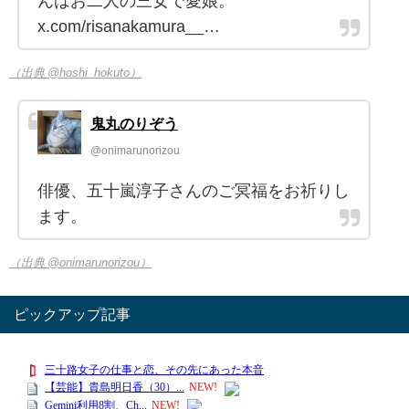
んはお二人の三女で愛娘。
x.com/risanakamura__…
（出典 @hoshi_hokuto）
鬼丸のりぞう
@onimarunorizou
俳優、五十嵐淳子さんのご冥福をお祈りし
ます。
（出典 @onimarunorizou）
ピックアップ記事