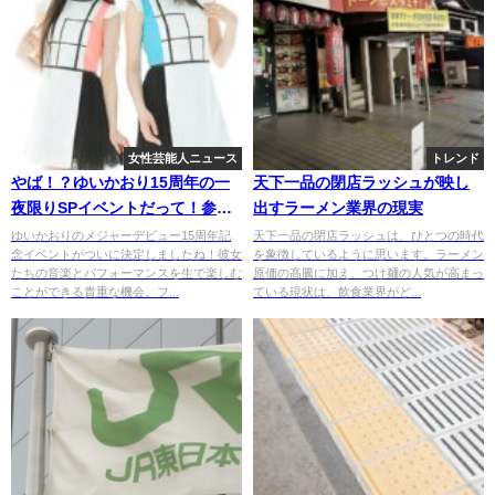
女性芸能人ニュース
トレンド
やば！？ゆいかおり15周年の一
天下一品の閉店ラッシュが映し
夜限りSPイベントだって！参加
出すラーメン業界の現実
する人・・・
ゆいかおりのメジャーデビュー15周年記
天下一品の閉店ラッシュは、ひとつの時代
念イベントがついに決定しましたね！彼女
を象徴しているように思います。ラーメン
たちの音楽とパフォーマンスを生で楽しむ
原価の高騰に加え、つけ麺の人気が高まっ
ことができる貴重な機会。フ...
ている現状は、飲食業界がど...