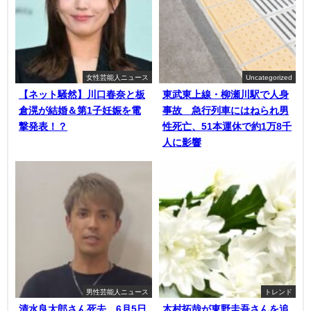
女性芸能人ニュース
Uncategorized
【ネット騒然】川口春奈と板
東武東上線・柳瀬川駅で人身
倉滉が結婚＆第1子妊娠を電
事故 急行列車にはねられ男
撃発表！？
性死亡、51本運休で約1万8千
人に影響
男性芸能人ニュース
トレンド
清水良太郎さん死去 6月5日
木村拓哉が東野圭吾さんを追