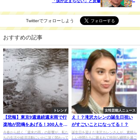
「涙が止まらない」と反響
Twitterでフォローしよう
おすすめの記事
トレンド
女性芸能人ニュース
【悲報】東京9週連続週末雨で行
え！？滝沢カレンの誕生日祝い
楽地が悲鳴をあげる！300人キャ
がすごいことになってる！？
ンセルの真実とは！？
今春から続く「週末の雨」の影響が、私た
誕生日を迎えた滝沢カレンさんが、素晴ら
ちの生活や経済活動にいかに深く関わって
しい仲間たちに囲まれて特別な瞬間を過ご