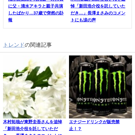
に父・清水アキラと親子共演
悼「新田浩介役を託していた
したばかり…37歳で突然の訃
だき…」長澤まさみのコメン
報
トにも涙の声
トレンド
の関連記事
木村拓哉が東野圭吾さんを追悼
エナジードリンクが販売禁
「新田浩介役を託していただ
止！？