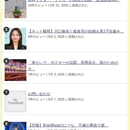
10件のビュー
|
5月 31, 2026 に投稿された
【ネット騒然】川口春奈と板倉滉が結婚＆第1子妊娠を...
9件のビュー
|
8月 2, 2026 に投稿された
「来ないで」ポスターが話題…長岡花火、誰のための
大...
7件のビュー
|
7月 3, 2025 に投稿された
お問い合わせ
7件のビュー
|
5月 7, 2025 に投稿された
【悲報】BrainBeatのにーな、不慮の事故で逝...