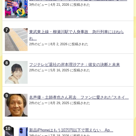
3件のビュー
|
4月 21, 2026 に投稿された
東武東上線・柳瀬川駅で人身事故 急行列車にはねら
れ...
2件のビュー
|
8月 2, 2026 に投稿された
フジテレビ退社の岸本理沙アナ：彼女の決断と未来
2件のビュー
|
5月 16, 2025 に投稿された
名声優・土師孝也さん死去 ファンに愛された“スネイ...
2件のビュー
|
8月 29, 2025 に投稿された
新品iPhoneはもう10万円以下で買えない Ap...
2件のビュー
|
7月 18, 2026 に投稿された