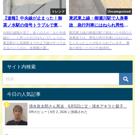
トレンド
Uncategorized
【速報】中央線が止まった！御
東武東上線・柳瀬川駅で人身事
茶ノ水駅の信号トラブルで東京
故 急行列車にはねられ男性死
～高尾の通勤大混乱
亡、51本運休で約1万8千人に影
今朝の速報を見て、多くの人が「また中央
東武東上線の柳瀬川駅で発生した今回の人
線か…」と思ったのではないでしょうか。
身事故では、男性が急行列車にはねられ、
響
東京駅から高尾駅までの上下線がすべて止
亡くなったことが伝えられています。 事
まるというのは、首都圏の通...
故が発生したのは午後0時5...
サイト内検索
今日の人気記事
清水良太郎さん死去 6月5日に父・清水アキラと親子...
5件のビュー
|
8月 2, 2026 に投稿された