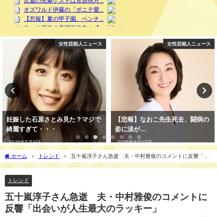
女性芸能人ニュース
女性芸能人ニュース
妊娠した石原さとみ見た？マジで
【悲報】なおこ先生死去、闘病の
綺麗すぎて・・・
姿に涙が…
2025年5月9日
2025年5月17日
ホーム
トレンド
五十嵐淳子さん急逝 夫・中村雅俊のコメントに反響「出
会いが人生最大のラッキー」
トレンド
五十嵐淳子さん急逝 夫・中村雅俊のコメントに
反響「出会いが人生最大のラッキー」