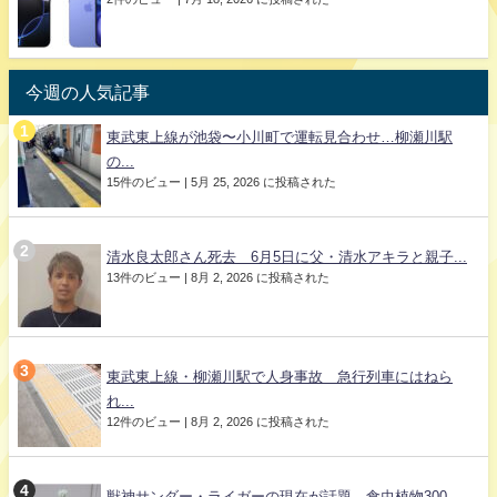
今週の人気記事
東武東上線が池袋〜小川町で運転見合わせ…柳瀬川駅
の...
15件のビュー
|
5月 25, 2026 に投稿された
清水良太郎さん死去 6月5日に父・清水アキラと親子...
13件のビュー
|
8月 2, 2026 に投稿された
東武東上線・柳瀬川駅で人身事故 急行列車にはねら
れ...
12件のビュー
|
8月 2, 2026 に投稿された
獣神サンダー・ライガーの現在が話題 食虫植物300...