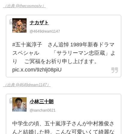
（出典 @thecosmostv）
ナカザト
@4649dream1147
#五十嵐淳子 さん追悼 1989年新春ドラマ
スペシャル 「サラリーマン忠臣蔵」よ
り ご冥福をお祈り申し上げます。
pic.x.com/9zhlj08piU
（出典 @4649dream1147）
小林三十朗
@sanchan0621
中学生の頃、五十嵐淳子さんが中村雅俊さ
んと結婚した時、こんな可愛いくて綺麗な