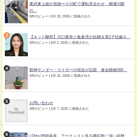
東武東上線が池袋〜小川町で運転見合わせ…柳瀬川駅
の...
5件のビュー
|
5月 25, 2026 に投稿された
【ネット騒然】川口春奈と板倉滉が結婚＆第1子妊娠を...
4件のビュー
|
8月 2, 2026 に投稿された
獣神サンダー・ライガーの現在が話題 食虫植物300...
4件のビュー
|
5月 31, 2026 に投稿された
お問い合わせ
3件のビュー
|
5月 7, 2025 に投稿された
LDHが声明発表 アーティスト巡る噂拡散に強い姿勢...