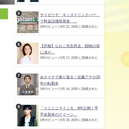
サイゼリヤ「キッズドリンクバー」
で料金誤徴収発覚 ...
2件のビュー
|
8月 22, 2025 に投稿された
【悲報】なおこ先生死去、闘病の姿
に涙が…
2件のビュー
|
5月 17, 2025 に投稿された
あさイチで振り返る！近藤アナの25
年の転勤史
1件のビュー
|
5月 16, 2025 に投稿された
「イニミニマイニモ」MV公開！平
手友梨奈のクイーン...
1件のビュー
|
5月 16, 2025 に投稿された