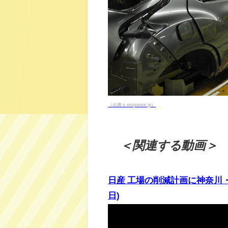
（出典 s.response.jp）
＜関連する動画＞
日産 工場の削減計画に神奈川・
日)