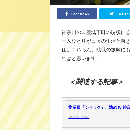
Facebook
Twitte
神奈川の日産城下町の現状に
一人ひとりが日々の生活と向
任はもちろん、地域の振興に
ればと思います。
＜関連する記事＞
従業員「ショック」、諦めも 神奈
道新聞デジタル）