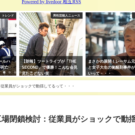
トレンド
男性芸能人ニュース
ールハ
【朗報】ツートライブが「THE
まさかの展開！レーサム
が死亡
SECOND」で優勝！こんな会見
と女子大生の覚醒剤事件
見たことない笑
いって・・・
2025年5月18日
2025年5月17日
：従業員がショックで動揺してるって・・・
工場閉鎖検討：従業員がショックで動