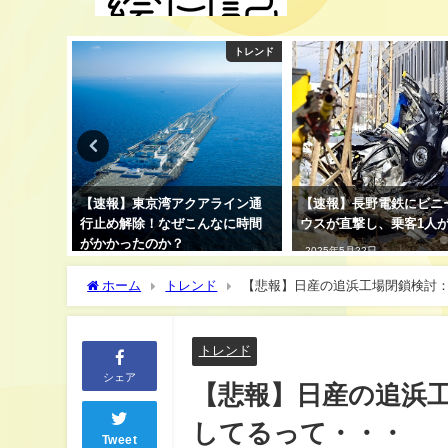
能人ニュース
トレンド
去、闘病
【速報】東京湾アクアライン通
【速報】長野電鉄にビニ
行止め解除！なぜこんなに時間
ウスが直撃し、乗客1人
がかかったのか？
2025年5月22日
2025年5月18日
ホーム
トレンド
【悲報】日産の追浜工場閉鎖検討
トレンド
シェア
【悲報】日産の追浜
してるって・・・
Tweet