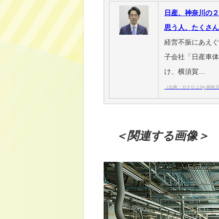
日産、神奈川の
思う人、たくさ
経営不振にあえ
子会社「日産車
け、横須賀…
（出典：カナロコ by 神奈
＜関連する画像＞