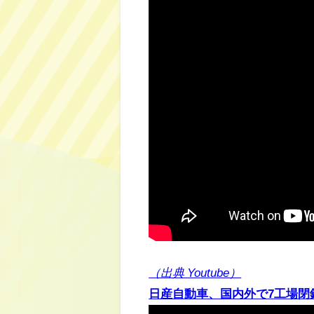
（出典 Youtube）
日産自動車、国内外で7工場閉鎖へ