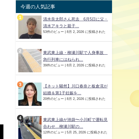
今週の人気記事
清水良太郎さん死去 6月5日に父・
清水アキラと親子...
53件のビュー
|
8月 2, 2026 に投稿された
東武東上線・柳瀬川駅で人身事故
急行列車にはねられ...
39件のビュー
|
8月 2, 2026 に投稿された
【ネット騒然】川口春奈と板倉滉が
結婚＆第1子妊娠を...
20件のビュー
|
8月 2, 2026 に投稿された
東武東上線が池袋〜小川町で運転見
合わせ…柳瀬川駅の...
12件のビュー
|
5月 25, 2026 に投稿された