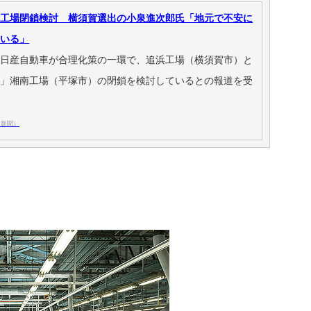
２工場閉鎖検討 横須賀選出の小泉進次郎氏「地元で不安に
んいる」
ぐ日産自動車が合理化策の一環で、追浜工場（横須賀市）と
体」湘南工場（平塚市）の閉鎖を検討しているとの報道を受
川新聞）