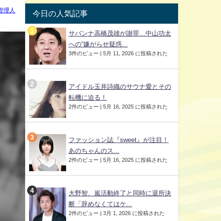
管理人
今日の人気記事
サバンナ高橋茂雄が謝罪…中山功太
への“嫌がらせ疑惑...
3件のビュー
|
5月 11, 2026 に投稿された
アイドル玉井詩織のサウナ愛とその
転機に迫る！
2件のビュー
|
5月 16, 2025 に投稿された
ファッション誌『sweet』が注目！
あのちゃんのス...
2件のビュー
|
5月 16, 2025 に投稿された
大野智、嵐活動終了と同時に退所決
断「辞めなくてはケ...
2件のビュー
|
3月 1, 2026 に投稿された