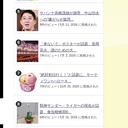
サバンナ高橋茂雄が謝罪…中山功太
への“嫌がらせ疑惑...
8件のビュー
|
5月 11, 2026 に投稿された
「来ないで」ポスターが話題…長岡
花火、誰のための大...
7件のビュー
|
7月 3, 2025 に投稿された
“絶対初日行く！”と話題に。サーテ
ィワン×ハローキ...
7件のビュー
|
10月 25, 2025 に投稿された
獣神サンダー・ライガーの現在が話
題 食虫植物300...
6件のビュー
|
5月 31, 2026 に投稿された