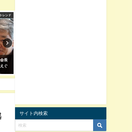
トレンド
女性芸能人ニュース
男性芸能人
元会長
妊娠した石原さとみ見た？マジ
特撮Boyzに何が起こった？
がえぐ
で綺麗すぎて・・・
違反で貴瀬雄二が脱退！
2025年5月9日
2025年5月7日
サイト内検索
揺