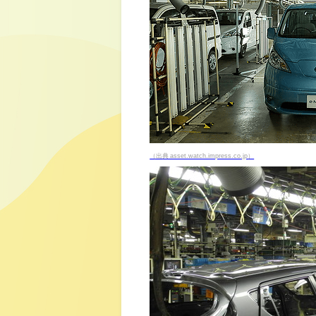
（出典 asset.watch.impress.co.jp）