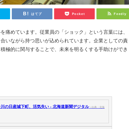
r
はてブ
Pocket
Feedly
心を痛めています。従業員の「ショック」という言葉には、
き合いながら持つ思いが込められています。企業としての責
も積極的に関与することで、未来を明るくする手助けができ
川の日産城下町、活気失い - 北海道新聞デジタル
（出典：北海