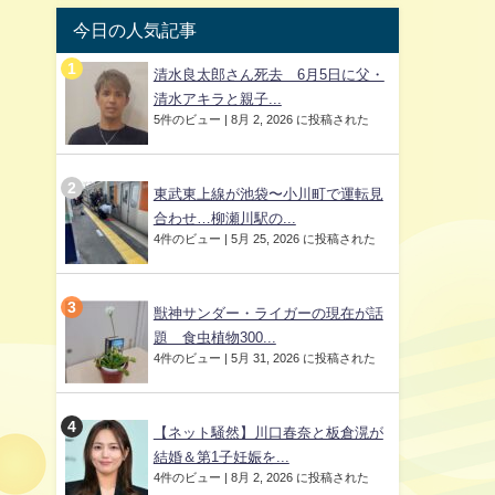
今日の人気記事
清水良太郎さん死去 6月5日に父・
清水アキラと親子...
5件のビュー
|
8月 2, 2026 に投稿された
東武東上線が池袋〜小川町で運転見
合わせ…柳瀬川駅の...
4件のビュー
|
5月 25, 2026 に投稿された
獣神サンダー・ライガーの現在が話
題 食虫植物300...
4件のビュー
|
5月 31, 2026 に投稿された
【ネット騒然】川口春奈と板倉滉が
結婚＆第1子妊娠を...
4件のビュー
|
8月 2, 2026 に投稿された