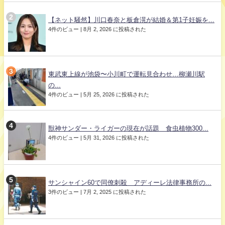
【ネット騒然】川口春奈と板倉滉が結婚＆第1子妊娠を...
4件のビュー
|
8月 2, 2026 に投稿された
東武東上線が池袋〜小川町で運転見合わせ…柳瀬川駅
の...
4件のビュー
|
5月 25, 2026 に投稿された
獣神サンダー・ライガーの現在が話題 食虫植物300...
4件のビュー
|
5月 31, 2026 に投稿された
サンシャイン60で同僚刺殺 アディーレ法律事務所の...
3件のビュー
|
7月 2, 2025 に投稿された