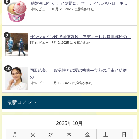
“絶対初日行く！”と話題に。サーティワン×ハローキ...
5件のビュー
|
10月 25, 2025 に投稿された
サンシャイン60で同僚刺殺 アディーレ法律事務所の...
5件のビュー
|
7月 2, 2025 に投稿された
岡田結実、一般男性との愛の軌跡—笑顔の理由と結婚
の...
5件のビュー
|
5月 16, 2025 に投稿された
最新コメント
2025年10月
月
火
水
木
金
土
日