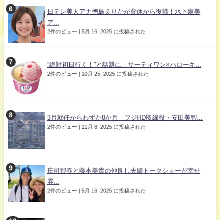
日テレ美人アナ徳島えりかが育休から復帰！水卜麻美
ア...
2件のビュー
|
5月 16, 2025 に投稿された
“絶対初日行く！”と話題に。サーティワン×ハローキ...
2件のビュー
|
10月 25, 2025 に投稿された
3月就任からわずか8か月 フジHD取締役・安田美智...
2件のビュー
|
11月 8, 2025 に投稿された
庄司智春と藤本美貴の仲良し夫婦トークショーが幸せ
雰...
2件のビュー
|
5月 16, 2025 に投稿された