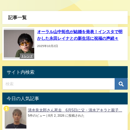
記事一覧
オーラル山中拓也が結婚を発表！インスタで明
かした永田レイナとの新生活に祝福の声続々
2025年10月2日
トレンド
サイト内検索
今日の人気記事
清水良太郎さん死去 6月5日に父・清水アキラと親子...
5件のビュー
|
8月 2, 2026 に投稿された