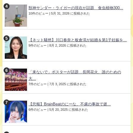
獣神サンダー・ライガーの現在が話題 食虫植物300...
10件のビュー
|
5月 31, 2026 に投稿された
【ネット騒然】川口春奈と板倉滉が結婚＆第1子妊娠を...
9件のビュー
|
8月 2, 2026 に投稿された
「来ないで」ポスターが話題…長岡花火、誰のための
大...
7件のビュー
|
7月 3, 2025 に投稿された
【悲報】BrainBeatのにーな、不慮の事故で逝...
6件のビュー
|
5月 20, 2025 に投稿された