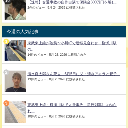
【速報】交通事故の自作自演で保険金300万円を騙し...
2件のビュー
|
5月 24, 2025 に投稿された
今週の人気記事
東武東上線が池袋〜小川町で運転見合わせ…柳瀬川駅
の...
14件のビュー
|
5月 25, 2026 に投稿された
清水良太郎さん死去 6月5日に父・清水アキラと親子...
13件のビュー
|
8月 2, 2026 に投稿された
東武東上線・柳瀬川駅で人身事故 急行列車にはねら
れ...
10件のビュー
|
8月 2, 2026 に投稿された