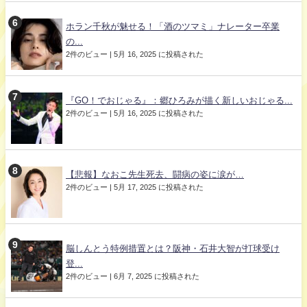
ホラン千秋が魅せる！「酒のツマミ」ナレーター卒業
の...
2件のビュー
|
5月 16, 2025 に投稿された
『GO！でおじゃる』：郷ひろみが描く新しいおじゃる...
2件のビュー
|
5月 16, 2025 に投稿された
【悲報】なおこ先生死去、闘病の姿に涙が…
2件のビュー
|
5月 17, 2025 に投稿された
脳しんとう特例措置とは？阪神・石井大智が打球受け
登...
2件のビュー
|
6月 7, 2025 に投稿された