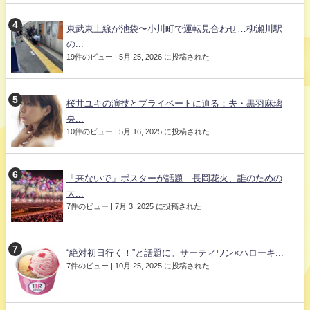
東武東上線が池袋〜小川町で運転見合わせ…柳瀬川駅
の...
19件のビュー
|
5月 25, 2026 に投稿された
桜井ユキの演技とプライベートに迫る：夫・黒羽麻璃
央...
10件のビュー
|
5月 16, 2025 に投稿された
「来ないで」ポスターが話題…長岡花火、誰のための
大...
7件のビュー
|
7月 3, 2025 に投稿された
“絶対初日行く！”と話題に。サーティワン×ハローキ...
7件のビュー
|
10月 25, 2025 に投稿された