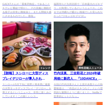
門家も警鐘「完全に定着した」
GACKTさんが「電車恐怖症」であること
福岡市など九州北部で「日本最大のゴキブ
をテレビ番組で明かし、その克服に挑戦す
リ」が急増しているというニュース。これ
る様子は非常に興味深く、また人間味を感
までは沖縄など暖かい地域でしか見られな
じさせるものでした。普段...
かった“ワモンゴキブリ”が...
トレンド
男性芸能人ニュース
【朗報】スシローに大型ディス
竹内涼真、三吉彩花と2024年破
プレイデジローが導入され
局後に新恋人…『10DANCE』土
た！？
居志央梨と真剣交際報道
スシローが5月下旬に長野と熊本県に最新
今回の竹内涼真さんと土居志央梨さんの熱
の大型タッチディスプレイ「デジロー」を
愛報道は、「作品が人をつなぐ」という理
導入するというニュース、非常に楽しみに
想的な展開のように感じました。Netflixで
しています！この新しいシス...
世界的ヒットとなっ...