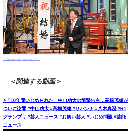
（出典 newsimg.oricon.co.jp）
＜関連する動画＞
⚡「10年間いじめられた」中山功太の衝撃告白…高橋茂雄が
ついに謝罪 #中山功太 #高橋茂雄 #サバンナ #八木真澄 #R1
グランプリ #芸人ニュース #お笑い芸人 #いじめ問題 #芸能
ニュース