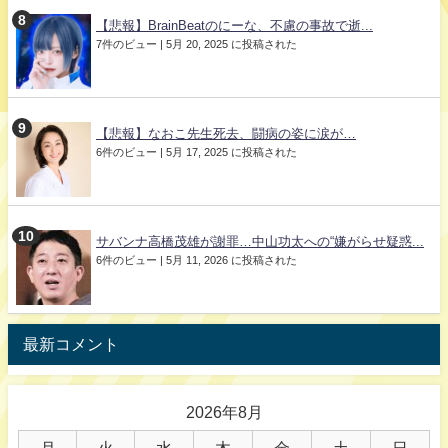
【悲報】BrainBeatのにーな、不慮の事故で逝...
7件のビュー
|
5月 20, 2025 に投稿された
【悲報】なおこ先生死去、闘病の姿に涙が…
6件のビュー
|
5月 17, 2025 に投稿された
サバンナ高橋茂雄が謝罪…中山功太への“嫌がらせ疑惑...
6件のビュー
|
5月 11, 2026 に投稿された
最新コメント
2026年8月
月
火
水
木
金
土
日