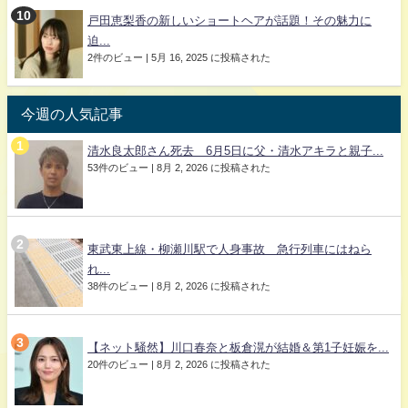
戸田恵梨香の新しいショートヘアが話題！その魅力に
迫...
2件のビュー
|
5月 16, 2025 に投稿された
今週の人気記事
清水良太郎さん死去 6月5日に父・清水アキラと親子...
53件のビュー
|
8月 2, 2026 に投稿された
東武東上線・柳瀬川駅で人身事故 急行列車にはねら
れ...
38件のビュー
|
8月 2, 2026 に投稿された
【ネット騒然】川口春奈と板倉滉が結婚＆第1子妊娠を...
20件のビュー
|
8月 2, 2026 に投稿された