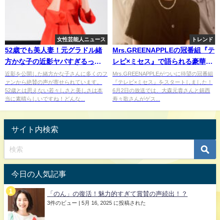
女性芸能人ニュース
トレンド
52歳でも美人妻！元グラドル緒
Mrs.GREENAPPLEの冠番組『テ
方かな子の近影ヤバすぎるっ
レビ×ミセス』で語られる豪華ゲ
て！
ストアーティストとのコラボが
近影を公開した緒方かな子さんに多くのフ
Mrs.GREENAPPLEがついに待望の冠番組
ァンから絶賛の声が寄せられています。
『テレビ×ミセス』をスタートしました！
話題に！？
52歳とは思えない若々しさと美しさは本
6月2日の放送では、大森元貴さんと鎮西
当に素晴らしいですね！どんな...
寿々歌さんがゲス...
サイト内検索
今日の人気記事
「のん」の復活！魅力的すぎて賞賛の声続出！？
3件のビュー
|
5月 16, 2025 に投稿された