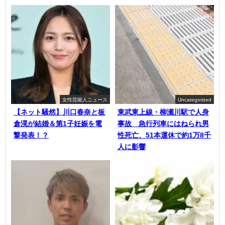
女性芸能人ニュース
Uncategorized
【ネット騒然】川口春奈と板
東武東上線・柳瀬川駅で人身
倉滉が結婚＆第1子妊娠を電
事故 急行列車にはねられ男
撃発表！？
性死亡、51本運休で約1万8千
人に影響