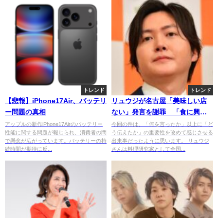
トレンド
トレンド
【悲報】iPhone17Air、バッテリ
リュウジが名古屋「美味しい店
ー問題の真相
ない」発言を謝罪 「食に興味
ない人多そう」投稿の真意を釈
アップルの新作iPhone17Airのバッテリー
今回の件は、「何を言ったか」以上に「ど
性能に関する問題が報じられ、消費者の間
う伝えたか」の重要性を改めて感じさせる
明し波紋広がる
で懸念が広がっています。バッテリーの持
出来事だったように思います。 リュウジ
続時間が期待に反...
さんは料理研究家として全国...