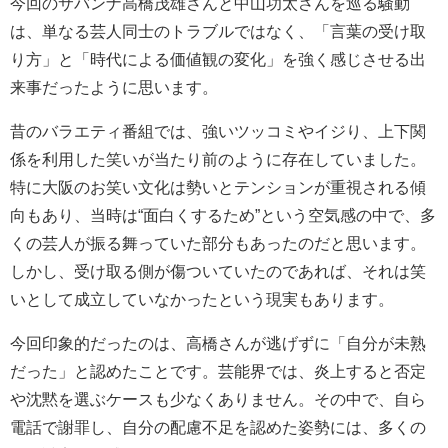
今回のサバンナ高橋茂雄さんと中山功太さんを巡る騒動
は、単なる芸人同士のトラブルではなく、「言葉の受け取
り方」と「時代による価値観の変化」を強く感じさせる出
来事だったように思います。
昔のバラエティ番組では、強いツッコミやイジり、上下関
係を利用した笑いが当たり前のように存在していました。
特に大阪のお笑い文化は勢いとテンションが重視される傾
向もあり、当時は“面白くするため”という空気感の中で、多
くの芸人が振る舞っていた部分もあったのだと思います。
しかし、受け取る側が傷ついていたのであれば、それは笑
いとして成立していなかったという現実もあります。
今回印象的だったのは、高橋さんが逃げずに「自分が未熟
だった」と認めたことです。芸能界では、炎上すると否定
や沈黙を選ぶケースも少なくありません。その中で、自ら
電話で謝罪し、自分の配慮不足を認めた姿勢には、多くの