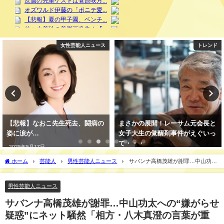
女性芸能人ニュース
トレンド
【悲報】なおこ先生死去、闘病の
まさかの展開！レーサム元会長と
姿に涙が…
女子大生の覚醒剤事件がえぐいっ
て・・・
2025年5月17日
2025年5月17日
ホーム
芸能人
男性芸能人ニュース
サバンナ高橋茂雄が謝罪…中山功太
への“嫌がらせ疑惑”にネット騒然「相方・八木真澄の言葉が重い」
男性芸能人ニュース
サバンナ高橋茂雄が謝罪…中山功太への“嫌がらせ
疑惑”にネット騒然「相方・八木真澄の言葉が重