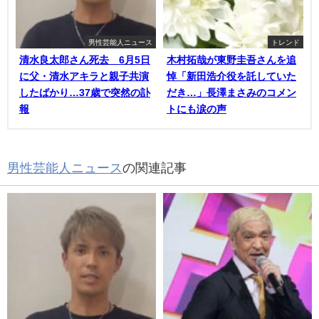
男性芸能人ニュース
トレンド
清水良太郎さん死去 6月5日
木村拓哉が東野圭吾さんを追
に父・清水アキラと親子共演
悼「新田浩介役を託していた
したばかり…37歳で突然の訃
だき…」長澤まさみのコメン
報
トにも涙の声
男性芸能人ニュース
の関連記事