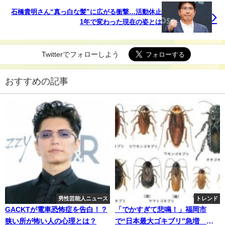
石橋貴明さん“真っ白な髪”に広がる衝撃…活動休止
1年で変わった現在の姿とは
Twitterでフォローしよう
おすすめの記事
男性芸能人ニュース
トレンド
GACKTが電車恐怖症を告白！？
「でかすぎて悲鳴！」福岡市
狭い所が怖い人の心理とは？
で“日本最大ゴキブリ”急増 専