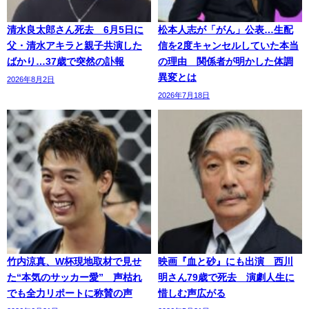
清水良太郎さん死去 6月5日に
松本人志が「がん」公表…生配
父・清水アキラと親子共演した
信を2度キャンセルしていた本当
ばかり…37歳で突然の訃報
の理由 関係者が明かした体調
異変とは
2026年8月2日
2026年7月18日
竹内涼真、W杯現地取材で見せ
映画『血と砂』にも出演 西川
た“本気のサッカー愛” 声枯れ
明さん79歳で死去 演劇人生に
でも全力リポートに称賛の声
惜しむ声広がる