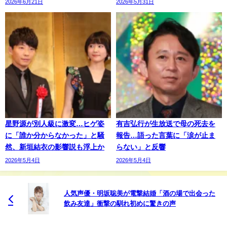
2026年6月21日
2026年5月31日
星野源が別人級に激変…ヒゲ姿
有吉弘行が生放送で母の死去を
に「誰か分からなかった」と騒
報告…語った言葉に「涙が止ま
然、新垣結衣の影響説も浮上か
らない」と反響
2026年5月4日
2026年5月4日
人気声優・明坂聡美が電撃結婚「酒の場で出会った
飲み友達」衝撃の馴れ初めに驚きの声