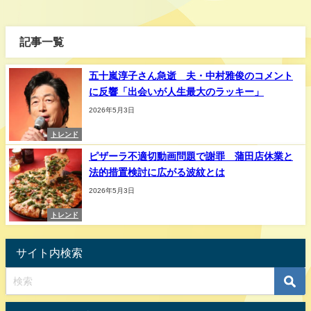
記事一覧
五十嵐淳子さん急逝 夫・中村雅俊のコメント
に反響「出会いが人生最大のラッキー」
2026年5月3日
トレンド
ピザーラ不適切動画問題で謝罪 蒲田店休業と
法的措置検討に広がる波紋とは
2026年5月3日
トレンド
サイト内検索