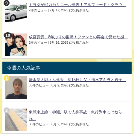
トヨタが64万台リコール発表！アルファード・クラウ...
2件のビュー
|
7月 17, 2025 に投稿された
成宮寛貴、8年ぶりの復帰！ファンとの再会で見せた感...
2件のビュー
|
5月 16, 2025 に投稿された
今週の人気記事
清水良太郎さん死去 6月5日に父・清水アキラと親子...
53件のビュー
|
8月 2, 2026 に投稿された
東武東上線・柳瀬川駅で人身事故 急行列車にはねら
れ...
38件のビュー
|
8月 2, 2026 に投稿された