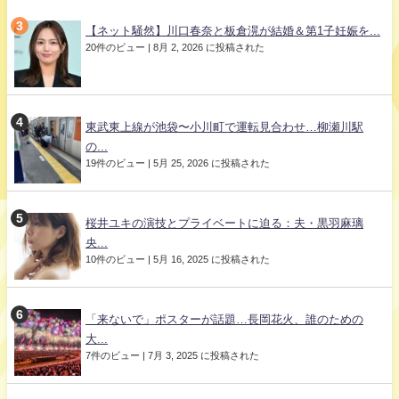
【ネット騒然】川口春奈と板倉滉が結婚＆第1子妊娠を...
20件のビュー
|
8月 2, 2026 に投稿された
東武東上線が池袋〜小川町で運転見合わせ…柳瀬川駅
の...
19件のビュー
|
5月 25, 2026 に投稿された
桜井ユキの演技とプライベートに迫る：夫・黒羽麻璃
央...
10件のビュー
|
5月 16, 2025 に投稿された
「来ないで」ポスターが話題…長岡花火、誰のための
大...
7件のビュー
|
7月 3, 2025 に投稿された