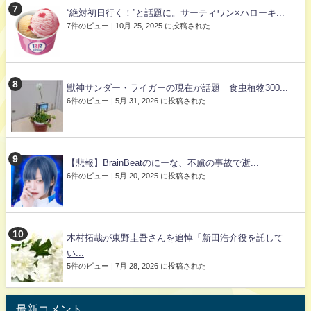
“絶対初日行く！”と話題に。サーティワン×ハローキ...
7件のビュー
|
10月 25, 2025 に投稿された
獣神サンダー・ライガーの現在が話題 食虫植物300...
6件のビュー
|
5月 31, 2026 に投稿された
【悲報】BrainBeatのにーな、不慮の事故で逝...
6件のビュー
|
5月 20, 2025 に投稿された
木村拓哉が東野圭吾さんを追悼「新田浩介役を託して
い...
5件のビュー
|
7月 28, 2026 に投稿された
最新コメント