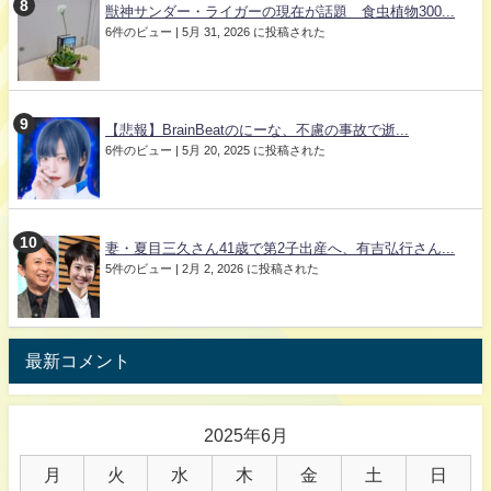
獣神サンダー・ライガーの現在が話題 食虫植物300...
6件のビュー
|
5月 31, 2026 に投稿された
【悲報】BrainBeatのにーな、不慮の事故で逝...
6件のビュー
|
5月 20, 2025 に投稿された
妻・夏目三久さん41歳で第2子出産へ、有吉弘行さん...
5件のビュー
|
2月 2, 2026 に投稿された
最新コメント
2025年6月
月
火
水
木
金
土
日