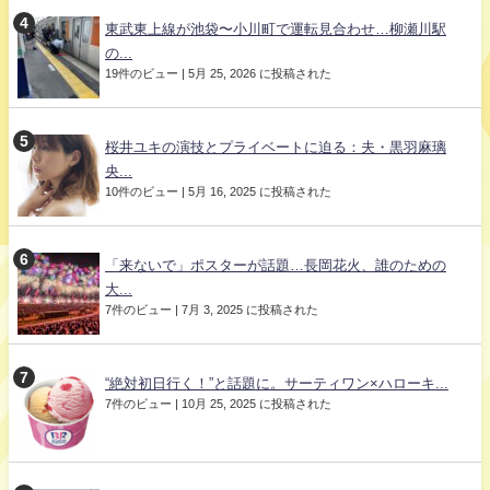
東武東上線が池袋〜小川町で運転見合わせ…柳瀬川駅
の...
19件のビュー
|
5月 25, 2026 に投稿された
桜井ユキの演技とプライベートに迫る：夫・黒羽麻璃
央...
10件のビュー
|
5月 16, 2025 に投稿された
「来ないで」ポスターが話題…長岡花火、誰のための
大...
7件のビュー
|
7月 3, 2025 に投稿された
“絶対初日行く！”と話題に。サーティワン×ハローキ...
7件のビュー
|
10月 25, 2025 に投稿された