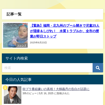
記事一覧
【緊急】福岡・北九州のプール開きで児童25人
が湿疹＆しびれ！ 水質トラブルか、全市の授
業が即日ストップ
2025年6月23日
トレンド
サイト内検索
今日の人気記事
街ブラ番組嫌いの真相！大鶴義丹の告白が話題に
3件のビュー
|
5月 16, 2025 に投稿された