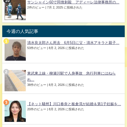
サンシャイン60で同僚刺殺 アディーレ法律事務所の...
2件のビュー
|
7月 2, 2025 に投稿された
今週の人気記事
清水良太郎さん死去 6月5日に父・清水アキラと親子...
53件のビュー
|
8月 2, 2026 に投稿された
東武東上線・柳瀬川駅で人身事故 急行列車にはねら
れ...
38件のビュー
|
8月 2, 2026 に投稿された
【ネット騒然】川口春奈と板倉滉が結婚＆第1子妊娠を...
20件のビュー
|
8月 2, 2026 に投稿された