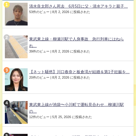
清水良太郎さん死去 6月5日に父・清水アキラと親子...
53件のビュー
|
8月 2, 2026 に投稿された
東武東上線・柳瀬川駅で人身事故 急行列車にはねら
れ...
39件のビュー
|
8月 2, 2026 に投稿された
【ネット騒然】川口春奈と板倉滉が結婚＆第1子妊娠を...
20件のビュー
|
8月 2, 2026 に投稿された
東武東上線が池袋〜小川町で運転見合わせ…柳瀬川駅
の...
12件のビュー
|
5月 25, 2026 に投稿された