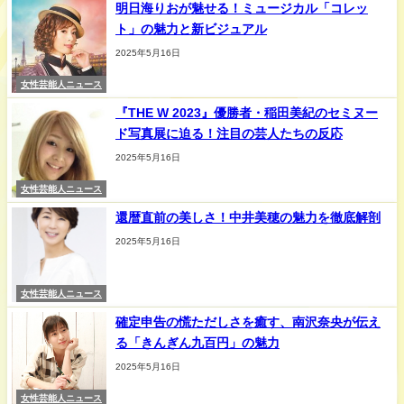
明日海りおが魅せる！ミュージカル「コレッ
ト」の魅力と新ビジュアル
2025年5月16日
女性芸能人ニュース
『THE W 2023』優勝者・稲田美紀のセミヌー
ド写真展に迫る！注目の芸人たちの反応
2025年5月16日
女性芸能人ニュース
還暦直前の美しさ！中井美穂の魅力を徹底解剖
2025年5月16日
女性芸能人ニュース
確定申告の慌ただしさを癒す、南沢奈央が伝え
る「きんぎん九百円」の魅力
2025年5月16日
女性芸能人ニュース