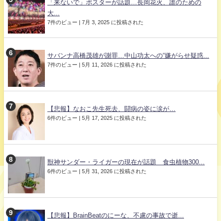
「来ないで」ポスターが話題…長岡花火、誰のための
大...
7件のビュー
|
7月 3, 2025 に投稿された
サバンナ高橋茂雄が謝罪…中山功太への“嫌がらせ疑惑...
7件のビュー
|
5月 11, 2026 に投稿された
【悲報】なおこ先生死去、闘病の姿に涙が…
6件のビュー
|
5月 17, 2025 に投稿された
獣神サンダー・ライガーの現在が話題 食虫植物300...
6件のビュー
|
5月 31, 2026 に投稿された
【悲報】BrainBeatのにーな、不慮の事故で逝...