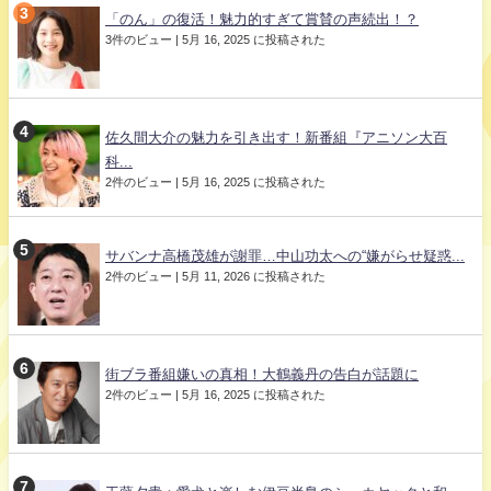
「のん」の復活！魅力的すぎて賞賛の声続出！？
3件のビュー
|
5月 16, 2025 に投稿された
佐久間大介の魅力を引き出す！新番組『アニソン大百
科...
2件のビュー
|
5月 16, 2025 に投稿された
サバンナ高橋茂雄が謝罪…中山功太への“嫌がらせ疑惑...
2件のビュー
|
5月 11, 2026 に投稿された
街ブラ番組嫌いの真相！大鶴義丹の告白が話題に
2件のビュー
|
5月 16, 2025 に投稿された