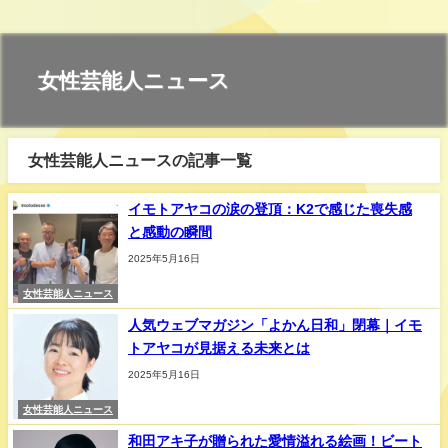
女性芸能人ニュース
女性芸能人ニュースの記事一覧
イモトアヤコの涙の登頂：K2で感じた喪失感
と感動の瞬間
2025年5月16日
女性芸能人ニュース
人気ウェブマガジン「よかん日和」閉幕｜イモ
トアヤコが見据える未来とは
2025年5月16日
女性芸能人ニュース
和田アキ子が贈られた愛情溢れる絵画！ビート