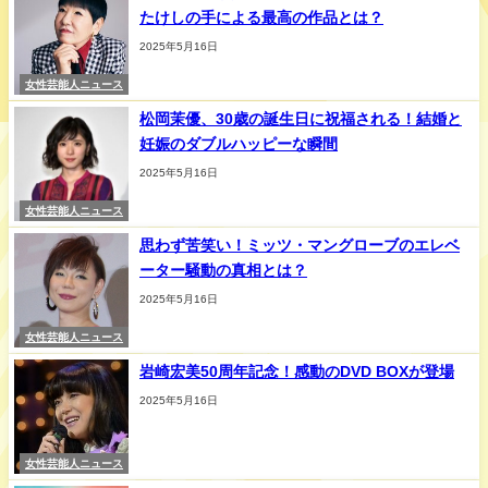
たけしの手による最高の作品とは？
2025年5月16日
女性芸能人ニュース
松岡茉優、30歳の誕生日に祝福される！結婚と
妊娠のダブルハッピーな瞬間
2025年5月16日
女性芸能人ニュース
思わず苦笑い！ミッツ・マングローブのエレベ
ーター騒動の真相とは？
2025年5月16日
女性芸能人ニュース
岩崎宏美50周年記念！感動のDVD BOXが登場
2025年5月16日
女性芸能人ニュース